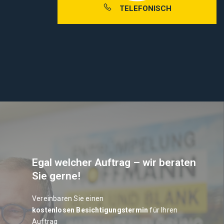
TELEFONISCH
Egal welcher Auftrag – wir beraten
Sie gerne!
Vereinbaren Sie einen
kostenlosen Besichtigungstermin
für Ihren
Auftrag