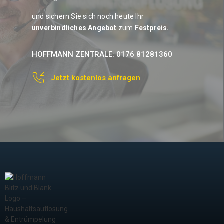
und sichern Sie sich
noch heute
Ihr
unverbindliches Angebot
zum
Festpreis
.
HOFFMANN ZENTRALE: 0176 81281360
Jetzt kostenlos anfragen