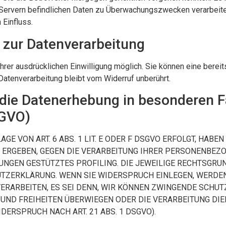
-Servern befindlichen Daten zu Überwachungszwecken verarbeiten
 Einfluss.
g zur Datenverarbeitung
rer ausdrücklichen Einwilligung möglich. Sie können eine bereits 
Datenverarbeitung bleibt vom Widerruf unberührt.
die Datenerhebung in besonderen F
SGVO)
 VON ART. 6 ABS. 1 LIT. E ODER F DSGVO ERFOLGT, HABEN
N ERGEBEN, GEGEN DIE VERARBEITUNG IHRER PERSONENBE
MUNGEN GESTÜTZTES PROFILING. DIE JEWEILIGE RECHTSGRU
UTZERKLÄRUNG. WENN SIE WIDERSPRUCH EINLEGEN, WERDE
RARBEITEN, ES SEI DENN, WIR KÖNNEN ZWINGENDE SCHUT
E UND FREIHEITEN ÜBERWIEGEN ODER DIE VERARBEITUNG D
ERSPRUCH NACH ART. 21 ABS. 1 DSGVO).