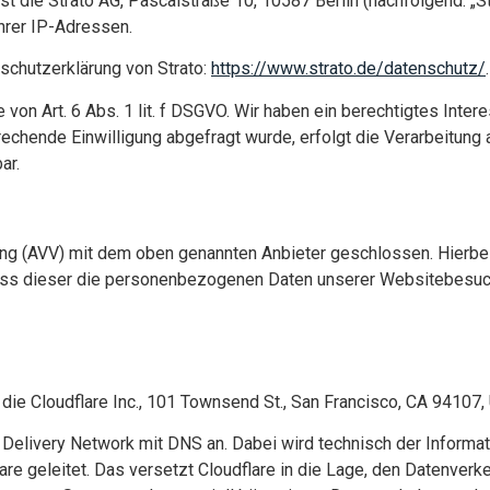
ist die Strato AG, Pascalstraße 10, 10587 Berlin (nachfolgend: „
Ihrer IP-Adressen.
schutzerklärung von Strato:
https://www.strato.de/datenschutz/
.
 von Art. 6 Abs. 1 lit. f DSGVO. Wir haben ein berechtigtes Inte
chende Einwilligung abgefragt wurde, erfolgt die Verarbeitung aus
ar.
ung (AVV) mit dem oben genannten Anbieter geschlossen. Hierbei
dass dieser die personenbezogenen Daten unserer Websitebesuc
t die Cloudflare Inc., 101 Townsend St., San Francisco, CA 94107,
nt Delivery Network mit DNS an. Dabei wird technisch der Inform
re geleitet. Das versetzt Cloudflare in die Lage, den Datenver