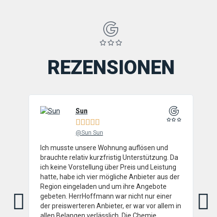
REZENSIONEN
Sun





@Sun Sun
Ich musste unsere Wohnung auflösen und
Die
brauchte relativ kurzfristig Unterstützung. Da
Ele
ich keine Vorstellung über Preis und Leistung
an.
hatte, habe ich vier mögliche Anbieter aus der
ein
Region eingeladen und um ihre Angebote
nah
gebeten. HerrHoffmann war nicht nur einer
sofo
der preiswerteren Anbieter, er war vor allem in
Seh
allen Belangen verlässlich. Die Chemie
Firm